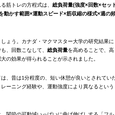
れる筋トレの方程式は、
総負荷量(強度×回数×セッ
節を動かす範囲×運動スピード×筋収縮の様式×週の
しょう。カナダ・マクマスター大学の研究結果に
でも、回数こなして、
総負荷量
を高めることで、高
肥大の効果が得られることが示されました。
ては、昔は1分程度の、短い休憩が良いとされてい
トレーニング経験や、運動強度により異なるという
は、関節の可動域いっぱいに曲げ伸ばしする「フル