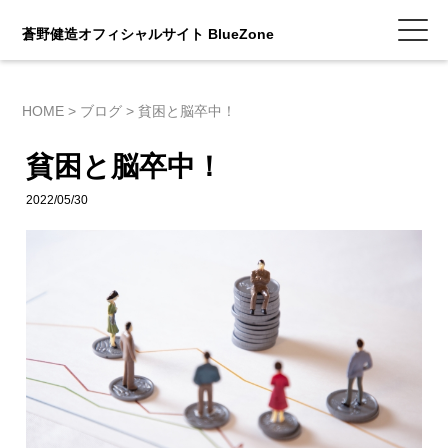
蒼野健造オフィシャルサイト BlueZone
HOME
>
ブログ
>
貧困と脳卒中！
貧困と脳卒中！
2022/05/30