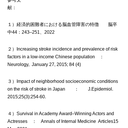
献
１）経済的困難者における脳血管障害の特徴 脳卒
中44：243–251、2022
２）Increasing stroke incidence and prevalence of risk
factors in a low-income Chinese population ：
Neurology, January 27, 2015; 84 (4)
３）Impact of neighborhood socioeconomic conditions
on the risk of stroke in Japan ： J.Epidemiol.
2015;25(3):254-60.
４）Survival in Academy Award–Winning Actors and
Actresses ： Annals of Internal Medicine Articles15