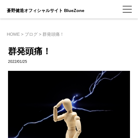
蒼野健造オフィシャルサイト BlueZone
HOME
>
ブログ
>
群発頭痛！
群発頭痛！
2022/01/25