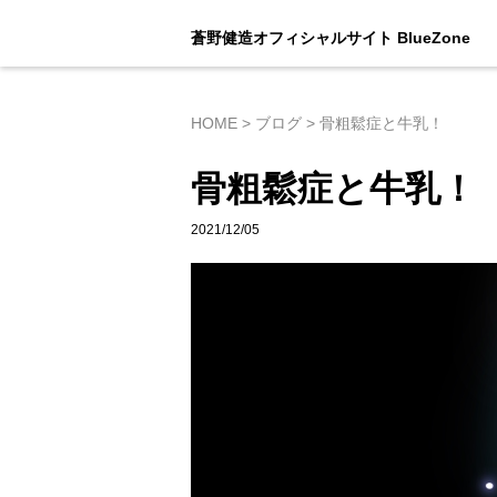
蒼野健造オフィシャルサイト BlueZone
HOME
>
ブログ
>
骨粗鬆症と牛乳！
骨粗鬆症と牛乳！
2021/12/05