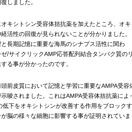
回復しました。
オキシトシン受容体拮抗薬を加えたところ、オキ
神経活性の回復が見られないことが分かりました。
習と長期記憶に重要な海馬のシナプス活性に関わ
ゼ/サイクリックAMP応答配列結合タンパク質の
進する事が分かったのです。
頭前皮質において記憶と学習に重要なAMPA受容
示唆されました。これはAMPA受容体拮抗薬によ
の低下をオキシトシンが改善する作用をブロック
ンが脳の様々な細胞に影響する事が証明されていま