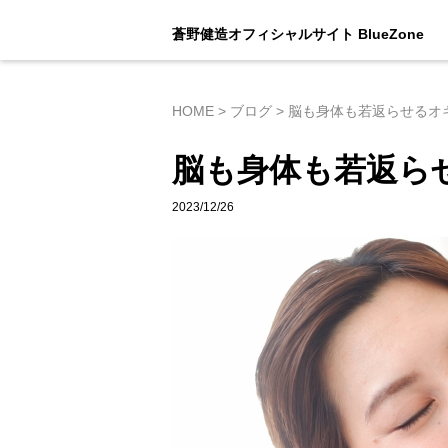
蒼野健造オフィシャルサイト BlueZone
HOME
>
ブログ
>
脳も身体も若返らせるオ
脳も身体も若返ら
2023/12/26