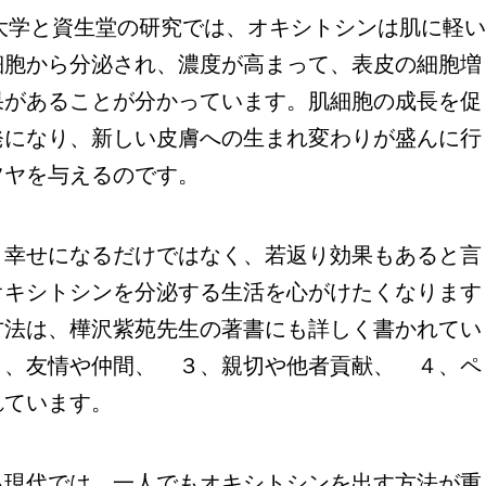
大学と資生堂の研究では、オキシトシンは肌に軽
細胞から分泌され、濃度が高まって、表皮の細胞増
果があることが分かっています。肌細胞の成長を促
発になり、新しい皮膚への生まれ変わりが盛んに行
ツヤを与えるのです。
幸せになるだけではなく、若返り効果もあると言
オキシトシンを分泌する生活を心がけたくなります
方法は、樺沢紫苑先生の著書にも詳しく書かれてい
２、友情や仲間、 ３、親切や他者貢献、 ４、ペ
れています。
現代では、一人でもオキシトシンを出す方法が重