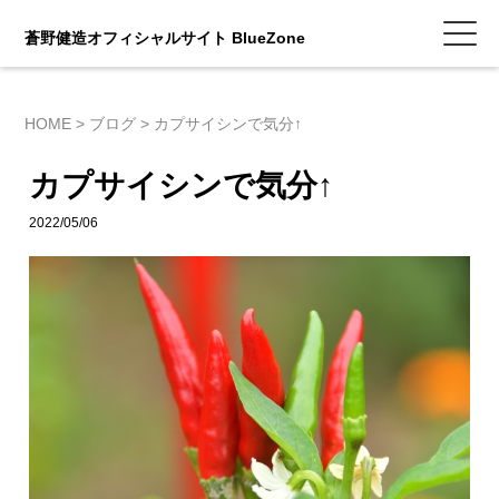
蒼野健造オフィシャルサイト BlueZone
HOME
>
ブログ
>
カプサイシンで気分↑
カプサイシンで気分↑
2022/05/06