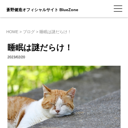
蒼野健造オフィシャルサイト BlueZone
HOME
>
ブログ
>
睡眠は謎だらけ！
睡眠は謎だらけ！
2023/02/20