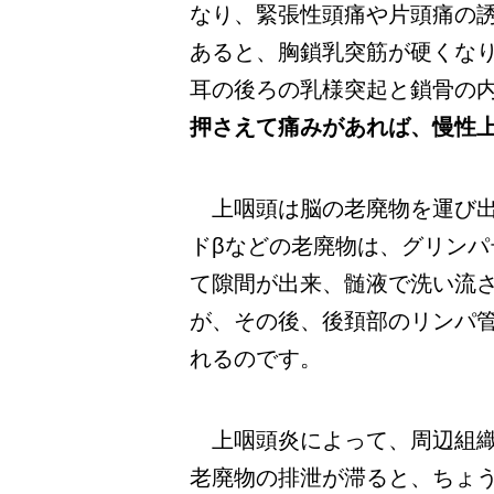
なり、緊張性頭痛や片頭痛の
あると、胸鎖乳突筋が硬くな
耳の後ろの乳様突起と鎖骨の
押さえて痛みがあれば、慢性
上咽頭は脳の老廃物を運び出
ドβなどの老廃物は、グリン
て隙間が出来、髄液で洗い流
が、その後、後頚部のリンパ
れるのです。
上咽頭炎によって、周辺組織
老廃物の排泄が滞ると、ちょ