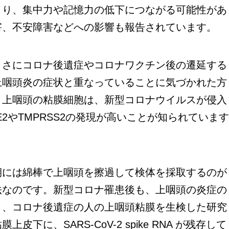
こり、集中力や記憶力の低下につながる可能性があ
害、不安障害などへの影響も報告されています。
さにコロナ後遺症やコロナワクチン後の遷延する
上咽頭炎の症状と重なっていることに気づかれた方
。上咽頭の粘膜細胞は、新型コロナウイルスが侵入
2やTMPRSS2の発現が高いことが知られていま
には綿棒で上咽頭を擦過して検体を採取するのが
法なのです。新型コロナ罹患後も、上咽頭の炎症の
り、コロナ後遺症の人の上咽頭粘膜を生検した研究
下に、SARS-CoV-2 spike RNA が残存して