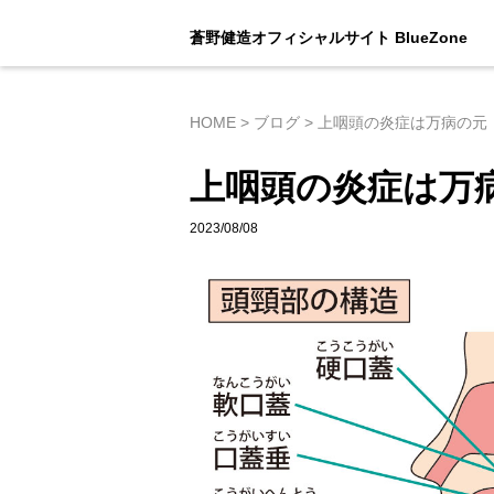
蒼野健造オフィシャルサイト BlueZone
HOME
>
ブログ
>
上咽頭の炎症は万病の元
上咽頭の炎症は万
2023/08/08